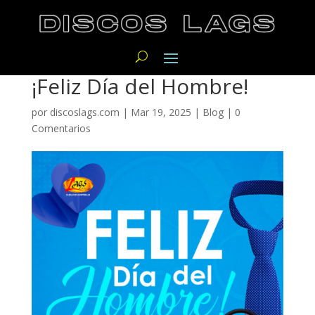
¡Feliz Día del Hombre!
por
discoslags.com
|
Mar 19, 2025
|
Blog
|
0
Comentarios