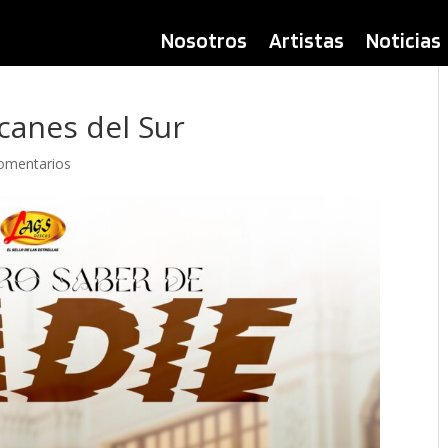
os
Artistas
Noticias
Servicios
Contácta
Nosotros
Artistas
Noticias
canes del Sur
omentarios