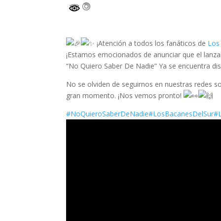
¡Atención a todos los fanáticos de
Los
¡Estamos emocionados de anunciar que el lanzam
“No Quiero Saber De Nadie” Ya se encuentra di
No se olviden de seguirnos en nuestras redes so
gran momento. ¡Nos vemos pronto!
#NoQuieroSaberDeNadie
#LosBacanesDelSur
#